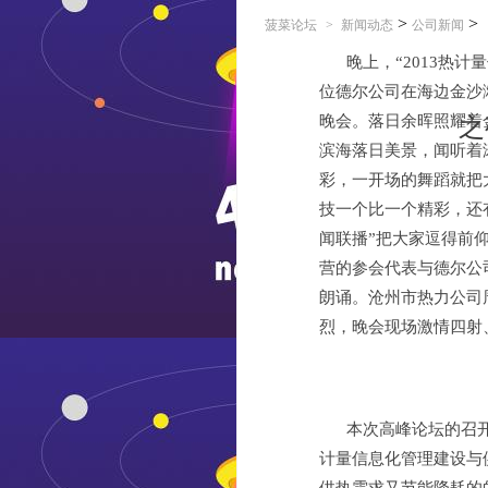
>
>
菠菜论坛
>
新闻动态
公司新闻
晚上，“2013热
位德尔公司在海边金沙
晚会。落日余晖照耀着
之
滨海落日美景，闻听着
彩，一开场的舞蹈就把
技一个比一个精彩，还
闻联播”把大家逗得前
营的参会代表与德尔公
朗诵。沧州市热力公司
烈，晚会现场激情四射
本次高峰论坛的召
计量信息化管理建设与