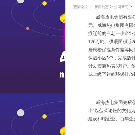
>
>
菠菜论坛
>
新闻动态
公司新闻
威海热电集团有限
元。威海热电集团有限
搬迁前的三老一小企业
120万吨、供暖面积近
居民楼保温条件差等问
保温小区5个，完成热计
计划安装热表3万户。他
成上级下达的环保排放
威海热电集团先后创
出"以菠菜论坛的文化
建设和谐企业、百年企