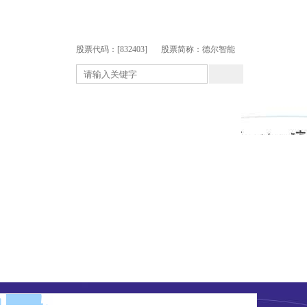
股票代码：[832403]
股票简称：德尔智能
关系
人力资源
联系菠菜论坛
服务
菠菜论坛的招贤纳士
联系菠菜论坛