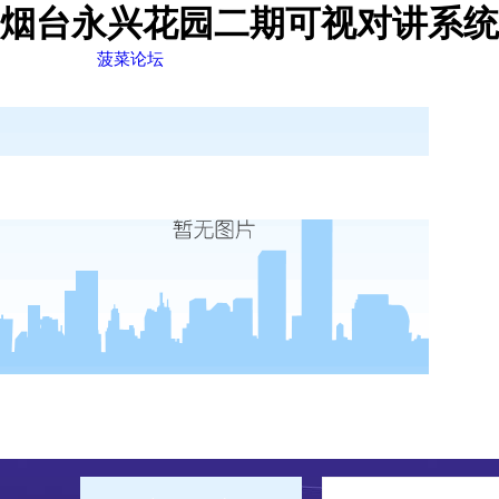
烟台永兴花园二期可视对讲系统
菠菜论坛
菠菜论坛
走进德尔
新闻
菠菜论坛的简介
菠菜论坛的文化
荣誉资质
公司
行业
视频