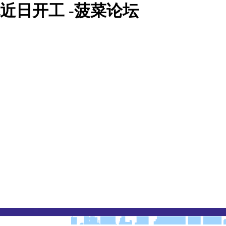
近日开工 -菠菜论坛
动态
产品与技术
客户服务
投资者
新闻
新闻
中心
典型产品
智慧平台
管网自控
菠菜论坛的售后服务
精品案例
营销网络
投资者