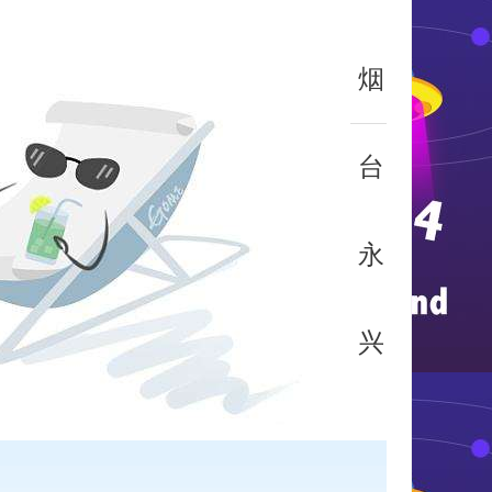
烟
台
永
兴