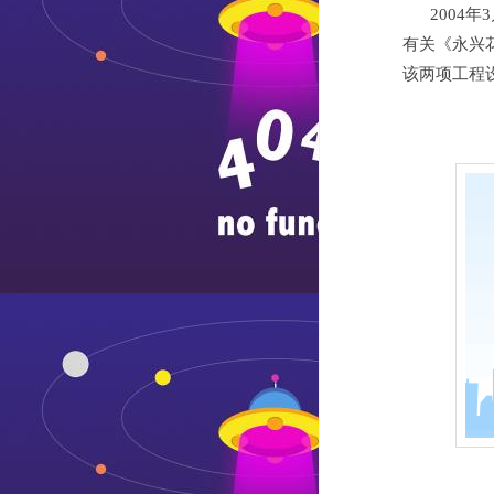
2004
有关《永兴
该两项工程